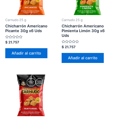
Carnudo 25 g
Carnudo 25 g
Chicharrón Amerícano
Chicharrón Americano
Picante 30g x6 Uds
Pimienta Limón 30g x6
Uds
Valorado
$
21.757
en
Valorado
$
21.757
0
en
de
Añadir al carrito
0
5
de
Añadir al carrito
5