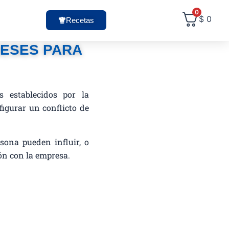
0
$
0
Recetas
RESES PARA
 establecidos por la
igurar un conflicto de
sona pueden influir, o
ión con la empresa.