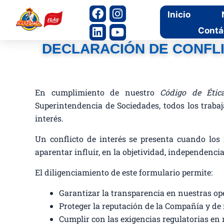
Ir
F
L
I
Y
Inicio
al
a
i
n
o
Contá
c
n
s
u
contenido
e
k
t
t
DECLARACIÓN DE CONFLI
b
e
a
u
o
d
g
b
o
i
r
e
k
n
a
En cumplimiento de nuestro
Código de Étic
m
Superintendencia de Sociedades, todos los traba
interés.
Un conflicto de interés se presenta cuando los 
aparentar influir, en la objetividad, independenci
El diligenciamiento de este formulario permite:
Garantizar la transparencia en nuestras op
Proteger la reputación de la Compañía y de
Cumplir con las exigencias regulatorias en m