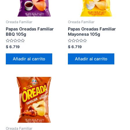
Oreada Familiar
Oreada Familiar
Papas Oreadas Familiar
Papas Oreadas Familiar
BBQ 105g
Mayonesa 105g
Valorado
Valorado
$
6.719
$
6.719
en
en
0
0
de
de
Añadir al carrito
Añadir al carrito
5
5
Oreada Familiar