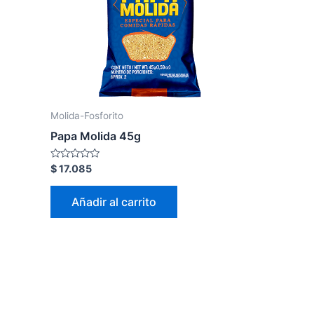
Molida-Fosforito
Papa Molida 45g
Valorado
$
17.085
en
0
de
Añadir al carrito
5