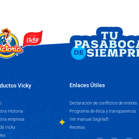
Enlaces Útiles
ductos Vicky
Declaración de conflictos de interés
o
Programa de ética y transparencia
tra Historia
Ver manual Sagrilaft
stra empresa
Recetas
da Vicky
leo