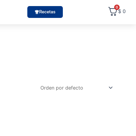
0
$
0
Recetas