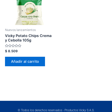
Nuevos lanzamientos
Vicky Potato Chips Crema
y Cebolla 105g
Valorado
$
8.509
en
0
de
Añadir al carrito
5
© Todos los derechos reservados - Productos Vicky S.A.S.