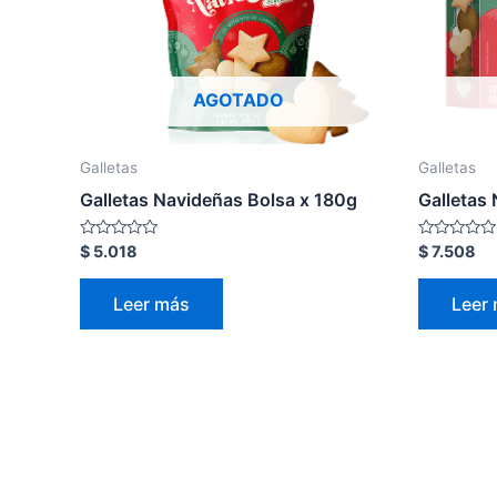
AGOTADO
Galletas
Galletas
Galletas Navideñas Bolsa x 180g
Galletas
Valorado
Valorado
$
5.018
$
7.508
en
en
0
0
de
de
Leer más
Leer
5
5