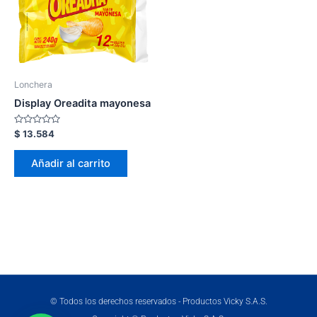
Lonchera
Display Oreadita mayonesa
Valorado
$
13.584
en
0
de
Añadir al carrito
5
© Todos los derechos reservados - Productos Vicky S.A.S.