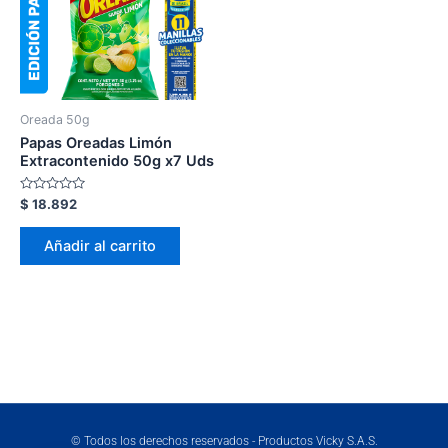
Oreada 50g
Papas Oreadas Limón
Extracontenido 50g x7 Uds
Valorado
$
18.892
en
0
de
Añadir al carrito
5
© Todos los derechos reservados - Productos Vicky S.A.S.