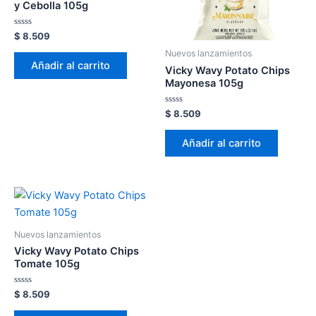
y Cebolla 105g
Valorado
$
8.509
en
0
Nuevos lanzamientos
de
Añadir al carrito
5
Vicky Wavy Potato Chips
Mayonesa 105g
Valorado
$
8.509
en
0
de
Añadir al carrito
5
Nuevos lanzamientos
Vicky Wavy Potato Chips
Tomate 105g
Valorado
$
8.509
en
0