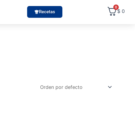
0
$
0
Recetas