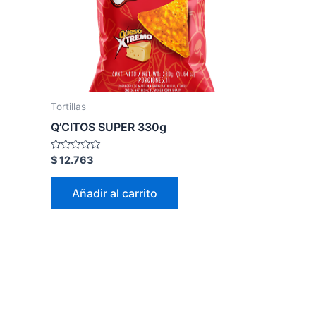
Tortillas
Q’CITOS SUPER 330g
Valorado
$
12.763
en
0
de
Añadir al carrito
5