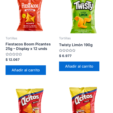
Tortillas
Tortillas
Fiestacos Boom Picantes
Twisty Limón 190g
25g – Display x 12 unds
Valorado
$
6.977
en
Valorado
$
12.067
0
en
de
0
Añadir al carrito
5
de
Añadir al carrito
5