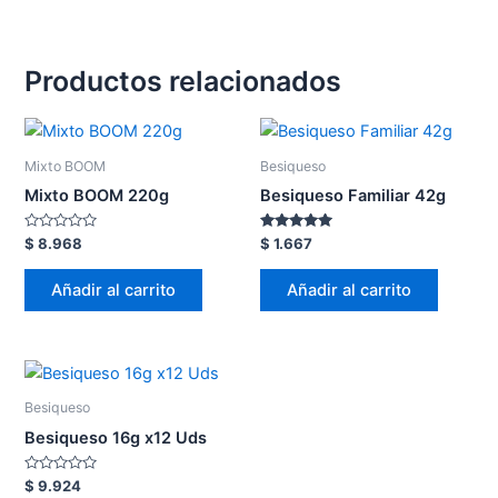
Productos relacionados
Mixto BOOM
Besiqueso
Mixto BOOM 220g
Besiqueso Familiar 42g
Valorado
Valorado
$
8.968
$
1.667
en
en
0
4.80
de
de 5
Añadir al carrito
Añadir al carrito
5
Besiqueso
Besiqueso 16g x12 Uds
Valorado
$
9.924
en