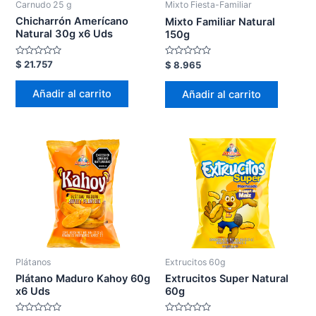
Carnudo 25 g
Mixto Fiesta-Familiar
Chicharrón Amerícano
Mixto Familiar Natural
Natural 30g x6 Uds
150g
Valorado
Valorado
$
21.757
$
8.965
en
en
0
0
de
de
Añadir al carrito
Añadir al carrito
5
5
Plátanos
Extrucitos 60g
Plátano Maduro Kahoy 60g
Extrucitos Super Natural
x6 Uds
60g