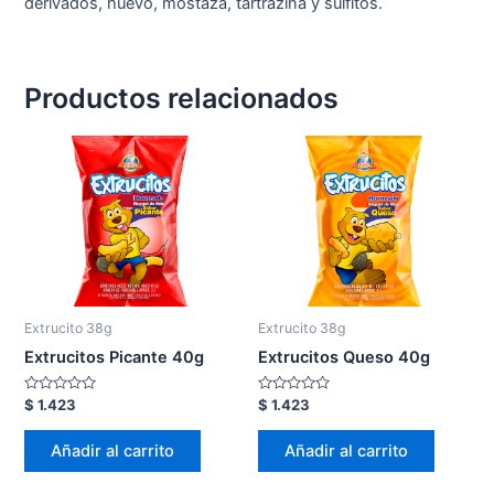
derivados, huevo, mostaza, tartrazina y sulfitos.
Productos relacionados
Extrucito 38g
Extrucito 38g
Extrucitos Picante 40g
Extrucitos Queso 40g
Valorado
Valorado
$
1.423
$
1.423
en
en
0
0
de
de
Añadir al carrito
Añadir al carrito
5
5