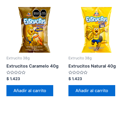
Extrucito 38g
Extrucito 38g
Extrucitos Caramelo 40g
Extrucitos Natural 40g
Valorado
Valorado
$
1.423
$
1.423
en
en
0
0
de
de
Añadir al carrito
Añadir al carrito
5
5