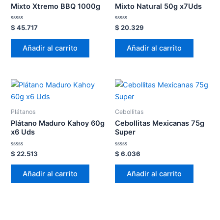
Mixto Xtremo BBQ 1000g
Mixto Natural 50g x7Uds
Valorado
Valorado
$
45.717
$
20.329
en
en
0
0
de
de
Añadir al carrito
Añadir al carrito
5
5
Plátanos
Cebollitas
Plátano Maduro Kahoy 60g
Cebollitas Mexicanas 75g
x6 Uds
Super
Valorado
Valorado
$
22.513
$
6.036
en
en
0
0
de
de
Añadir al carrito
Añadir al carrito
5
5