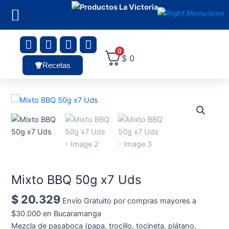
Ir
al
contenido
F
I
L
Y
a
n
i
o
0
$
0
c
s
n
u
Recetas
e
t
k
t
b
a
e
u
o
g
d
b
Mixto
o
r
i
e
BBQ
k
a
n
50g
m
x7
Uds
cantidad
Mixto BBQ 50g x7 Uds
$
20.329
Envío Gratuito por compras mayores a
$30.000 en Bucaramanga
Mezcla de pasaboca (papa, trocillo, tocineta, plátano,