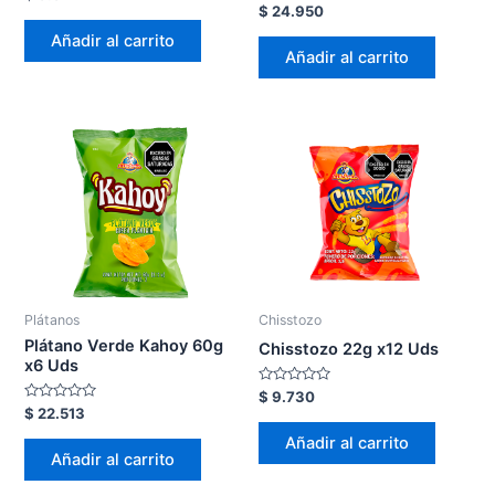
en
Valorado
$
24.950
0
en
de
0
Añadir al carrito
5
de
Añadir al carrito
5
Plátanos
Chisstozo
Plátano Verde Kahoy 60g
Chisstozo 22g x12 Uds
x6 Uds
Valorado
$
9.730
en
Valorado
$
22.513
0
en
de
0
Añadir al carrito
5
de
Añadir al carrito
5