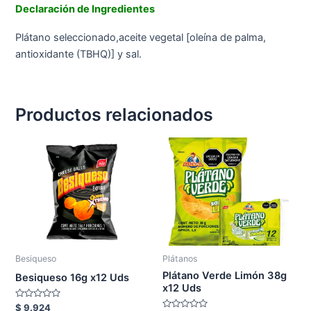
Declaración de Ingredientes
Plátano seleccionado,aceite vegetal [oleína de palma,
antioxidante (TBHQ)] y sal.
Productos relacionados
Besiqueso
Plátanos
Plátano Verde Limón 38g
Besiqueso 16g x12 Uds
x12 Uds
Valorado
$
9.924