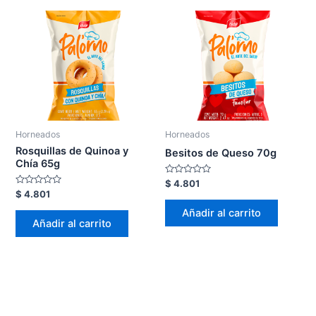
Horneados
Horneados
Rosquillas de Quinoa y
Besitos de Queso 70g
Chía 65g
Valorado
$
4.801
en
Valorado
$
4.801
0
en
de
0
Añadir al carrito
5
de
Añadir al carrito
5