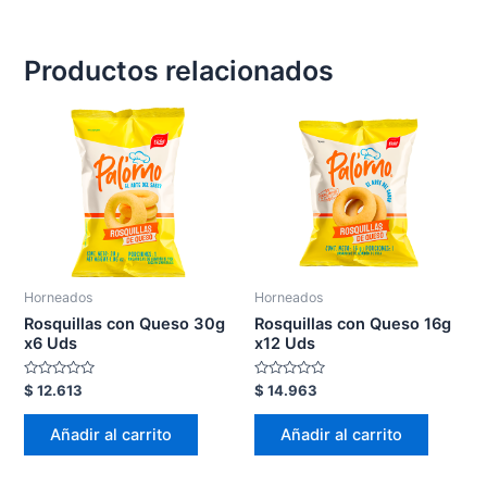
Productos relacionados
Horneados
Horneados
Rosquillas con Queso 30g
Rosquillas con Queso 16g
x6 Uds
x12 Uds
Valorado
Valorado
$
12.613
$
14.963
en
en
0
0
de
de
Añadir al carrito
Añadir al carrito
5
5