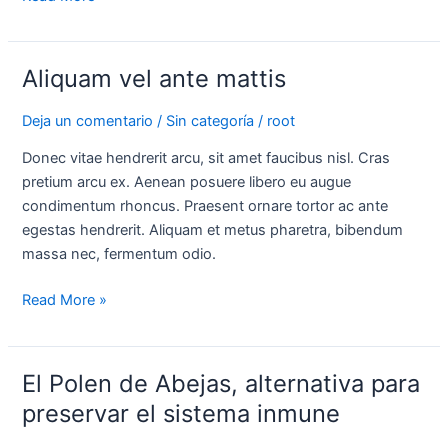
Aliquam vel ante mattis
Aliquam
vel
Deja un comentario
/
Sin categoría
/
root
ante
mattis
Donec vitae hendrerit arcu, sit amet faucibus nisl. Cras
pretium arcu ex. Aenean posuere libero eu augue
condimentum rhoncus. Praesent ornare tortor ac ante
egestas hendrerit. Aliquam et metus pharetra, bibendum
massa nec, fermentum odio.
Read More »
El Polen de Abejas, alternativa para
El
Polen
preservar el sistema inmune
de