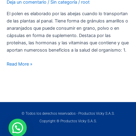
Abejas,
Deja un comentario
/
Sin categoría
/
root
alternativa
El polen es elaborado por las abejas cuando lo transportan
para
de las plantas al panal. Tiene forma de gránulos amarillos o
preservar
anaranjados que puede consumir en grano, polvo o en
el
cápsulas en forma de suplemento. Destaca por las
sistema
proteínas, las hormonas y las vitaminas que contiene y que
inmune
aportan numerosos beneficios a la salud del organismo: 1.
Read More »
© Todos los derechos reservados - Productos Vicky S.A.S.
Copyright ® Productos Vicky S.A.S.