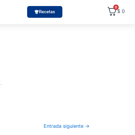
0
$
0
Recetas
.
Entrada siguiente
→