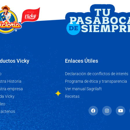
Enlaces Útiles
ductos Vicky
Declaración de conflictos de interés
o
Programa de ética y transparencia
tra Historia
Ver manual Sagrilaft
stra empresa
Recetas
da Vicky
leo
F
I
Y
táctenos
a
n
o
c
s
u
e
t
t
b
a
u
o
g
b