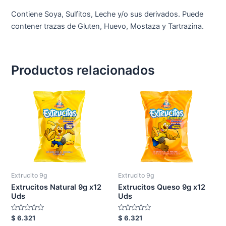
Contiene Soya, Sulfitos, Leche y/o sus derivados. Puede
contener trazas de Gluten, Huevo, Mostaza y Tartrazina.
Productos relacionados
Extrucito 9g
Extrucito 9g
Extrucitos Natural 9g x12
Extrucitos Queso 9g x12
Uds
Uds
Valorado
Valorado
$
6.321
$
6.321
en
en