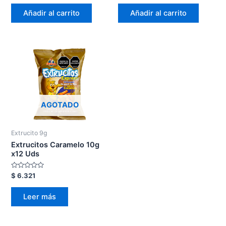
0
0
de
de
Añadir al carrito
Añadir al carrito
5
5
AGOTADO
Extrucito 9g
Extrucitos Caramelo 10g
x12 Uds
Valorado
$
6.321
en
0
de
Leer más
5