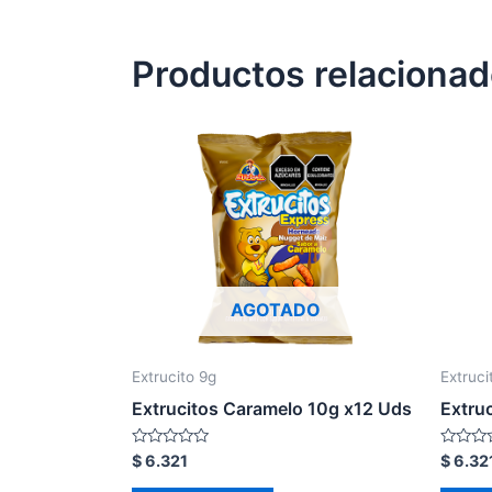
Productos relaciona
AGOTADO
Extrucito 9g
Extruci
Extrucitos Caramelo 10g x12 Uds
Extru
Valorado
Valorad
$
6.321
$
6.32
en
en
0
0