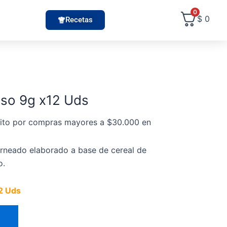
0
$
0
Recetas
eso 9g x12 Uds
uito por compras mayores a $30.000 en
rneado elaborado a base de cereal de
o.
12 Uds