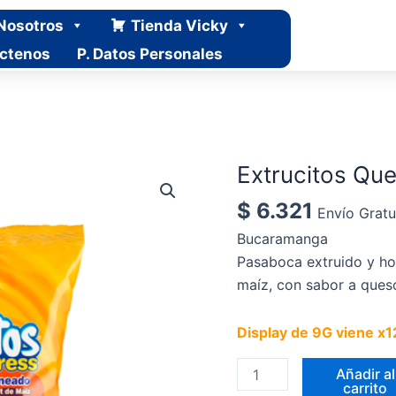
Nosotros
Tienda Vicky
ctenos
P. Datos Personales
Extrucitos Qu
Extrucitos
Queso
$
6.321
Envío Grat
9g
Bucaramanga
x12
Pasaboca extruido y ho
Uds
maíz, con sabor a ques
cantidad
Display de 9G viene x
Añadir al
carrito