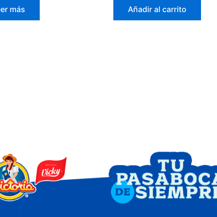
de
eer más
Añadir al carrito
5