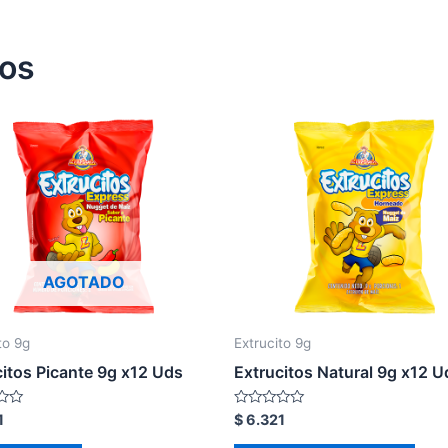
dos
AGOTADO
to 9g
Extrucito 9g
citos Picante 9g x12 Uds
Extrucitos Natural 9g x12 U
o
Valorado
1
$
6.321
en
0