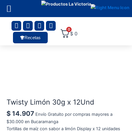
Ir
al
contenido
F
I
L
Y
a
n
i
o
0
$
0
c
s
n
u
Recetas
e
t
k
t
b
a
e
u
o
g
d
b
Twisty
o
r
i
e
Limón
k
a
n
30g
m
x
12Und
cantidad
Twisty Limón 30g x 12Und
$
14.907
Envío Gratuito por compras mayores a
$30.000 en Bucaramanga
Tortillas de maíz con sabor a limón Display x 12 unidades