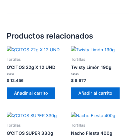
Productos relacionados
Tortillas
Tortillas
Q’CITOS 22g X 12 UND
Twisty Limón 190g
Valorado
Valorado
$
12.456
$
6.977
en
en
0
0
de
de
Añadir al carrito
Añadir al carrito
5
5
Tortillas
Tortillas
Q’CITOS SUPER 330g
Nacho Fiesta 400g